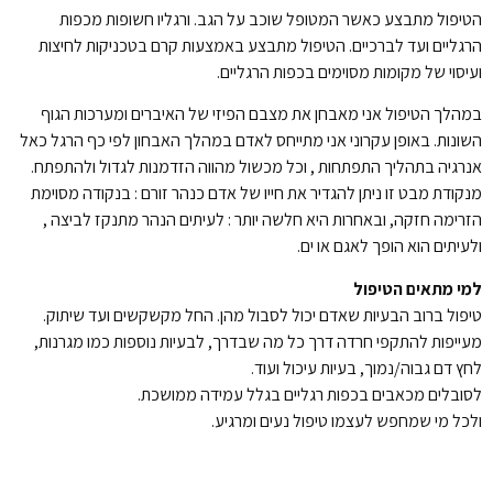
הטיפול מתבצע כאשר המטופל שוכב על הגב. ורגליו חשופות מכפות
הרגליים ועד לברכיים. הטיפול מתבצע באמצעות קרם בטכניקות לחיצות
ועיסוי של מקומות מסוימים בכפות הרגליים.
במהלך הטיפול אני מאבחן את מצבם הפיזי של האיברים ומערכות הגוף
השונות. באופן עקרוני אני מתייחס לאדם במהלך האבחון לפי כף הרגל כאל
אנרגיה בתהליך התפתחות , וכל מכשול מהווה הזדמנות לגדול ולהתפתח.
מנקודת מבט זו ניתן להגדיר את חייו של אדם כנהר זורם : בנקודה מסוימת
הזרימה חזקה, ובאחרות היא חלשה יותר : לעיתים הנהר מתנקז לביצה ,
ולעיתים הוא הופך לאגם או ים.
למי מתאים הטיפול
טיפול ברוב הבעיות שאדם יכול לסבול מהן. החל מקשקשים ועד שיתוק.
מעייפות להתקפי חרדה דרך כל מה שבדרך, לבעיות נוספות כמו מגרנות,
לחץ דם גבוה/נמוך, בעיות עיכול ועוד.
לסובלים מכאבים בכפות רגליים בגלל עמידה ממושכת.
ולכל מי שמחפש לעצמו טיפול נעים ומרגיע.