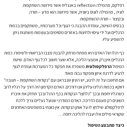
רפלקס, מהמילה reflection באנגלית אשר פירושה השתקפות.
לוגיה , מהמילה לוגוס ביוונית, אשר פירושה הוא מדע – תורה.
ובקיצור – תורת ההשתקפות.
בבסיס השיטה, עומדת ההבנה כי הגוף וכל מערכותיו , משתקפים בכפות
הרגליים ועל ידי עיסוי ולחיצות באזורים מסוימים ובעוצמות משתנות ניתן
להשפיע עליו.
כף רגלו של האדם היא מפתח מרתק להבנת מצבו הבריאותי ולשיפורו. כפות
הרגליים אינן רק אמצעי הליכה, אלא שער חשוב לכל גוף האדם. שיטת
הטיפול
הרפלקסולוגית
משפרת את תפקוד כל המערכות ועוזרת לגוף
להגיע לדרגת איזון ותפקוד גבוה מאוד.
אם תחשבו על זה לרגע, יש היגיון שנבראנו עם "נקודות השתקפות – תגובה"
דווקא בכפות רגלינו עליהן אנו דורכים. האדם הקדמון היה דורך על רגליו לרוב
כשרגליו יחפות ובכך "נלחצו" הנקודות בכף הרגל ובכך תחזק את איבריו
השונים רק מעצם הדריכה. האדם המודרני שנועל נעליים צריך ללכת
לרפלקסולוג שילחץ לו על אותן הנקודות. אין כוונתי במשפטים האחרונים
שקוראי מילים אלו יעברו להליכה יחפה…
כיצד מתבצע הטיפול