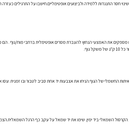
 לשינוי חסר התנגדות ללמידה ולביצועים אופטימליים.חישבו על התרגילים כע
ספקים את האמצעי הנחוץ להעברת מסרים אופטימלית ברחבי מוח/גוף . הם מגביר
ות החשמלי של הגוף.הניחו את אצבעות יד אחת סביב לטבור ובו זמנית :עסו 
 הקרסול השמאלי ביד ימין. שימו את יד שמאל על עקב כף הרגל השמאלית.הצמיד