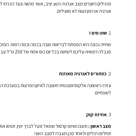
תרגילים היוצרים מצב אנרגיה רגוע יציב, אשר מהווה צעד הכרחי
אנרגיה או התנהגות לא מועילים.
1.
שתו מים !
שתייה נכונה היא המפתח לבריאות טובה בכמה וכמה רמות. המים מ
מגבלה רפואית עליכם לשתות בכל יום כוס אחת של 250 מ"ל עבור כל 10 ק"ג של משקל גוף.
2.
כפתורים לאנרגיה מאוזנת
עזרה ראשונה אלקטרומגנטית חשובה לאיזון הפרעות במערכת האית
לשפתיים.
3.
אחיזת קוק
מצב ראשון :
תשבו ושימו קרסול שמאל מעל לברך ימין. תפסו את
תחליפו רגליים ולאחר מכן תעברו למצב השני.