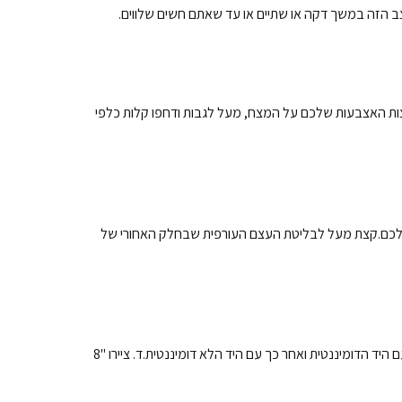
מצב הזה במשך דקה או שתיים או עד שאתם חשים שלווים.
ות האצבעות שלכם על המצח, מעל לגבות ודחפו קלות כלפי
" שלכם.קצת מעל לבליטת העצם העורפית שבחלק האחורי של
א. ציירו עיגול עם היד הדומיננטית ואחר כך עם היד הלא דומיננטית.ב. ציירו שני עיגולים בעזרת שתי הידיים באותו זמן.ג. ציירו את הספרה 8 "שוכב" עם היד הדומיננטית ואחר כך עם היד הלא דומיננטית.ד. ציירו "8